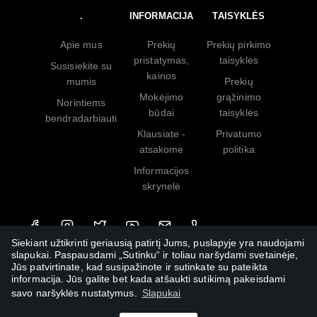
.
INFORMACIJA
TAISYKLĖS
Apie mus
Prekių
Prekių pirkimo
pristatymas,
taisyklės
Susisiekite su
kainos
mumis
Prekių
Mokėjimo
grąžinimo
Norintiems
būdai
taisyklės
bendradarbiauti
Klausiate -
Privatumo
atsakome
politika
Informacijos
skrynelė
Siekiant užtikrinti geriausią patirtį Jums, puslapyje yra naudojami
slapukai. Paspausdami „Sutinku“ ir toliau naršydami svetainėje,
Jūs patvirtinate, kad susipažinote ir sutinkate su pateikta
informacija. Jūs galite bet kada atšaukti sutikimą pakeisdami
savo naršyklės nustatymus.
Slapukai