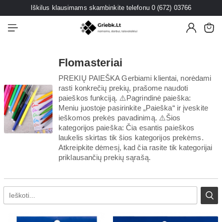
Iškilus klausimams skambinkite telefonu 0 (672) 03766
Flomasteriai
PREKIŲ PAIEŠKA Gerbiami klientai, norėdami
rasti konkrečių prekių, prašome naudoti
paieškos funkciją. ⚠️Pagrindinė paieška:
Meniu juostoje pasirinkite „Paieška“ ir įveskite
ieškomos prekės pavadinimą. ⚠️Šios
kategorijos paieška: Čia esantis paieškos
laukelis skirtas tik šios kategorijos prekėms.
Atkreipkite dėmesį, kad čia rasite tik kategorijai
priklausančių prekių sąrašą.