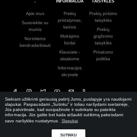
.
INFORMACIJA
TAISYKLĖS
Apie mus
Prekių
Prekių pirkimo
pristatymas,
taisyklės
Susisiekite su
kainos
mumis
Prekių
Mokėjimo
grąžinimo
Norintiems
būdai
taisyklės
bendradarbiauti
Klausiate -
Privatumo
atsakome
politika
Informacijos
skrynelė
Siekiant užtikrinti geriausią patirtį Jums, puslapyje yra naudojami
slapukai. Paspausdami „Sutinku“ ir toliau naršydami svetainėje,
Jūs patvirtinate, kad susipažinote ir sutinkate su pateikta
informacija. Jūs galite bet kada atšaukti sutikimą pakeisdami
savo naršyklės nustatymus.
Slapukai
SUTINKU