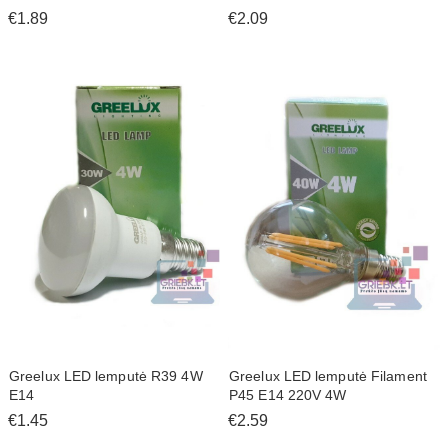
€1.89
€2.09
Greelux LED lemputė R39 4W
Greelux LED lemputė Filament
E14
P45 E14 220V 4W
€1.45
€2.59