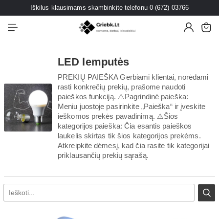
Iškilus klausimams skambinkite telefonu 0 (672) 03766
LED lemputės
PREKIŲ PAIEŠKA Gerbiami klientai, norėdami
rasti konkrečių prekių, prašome naudoti
paieškos funkciją. ⚠️Pagrindinė paieška:
Meniu juostoje pasirinkite „Paieška“ ir įveskite
ieškomos prekės pavadinimą. ⚠️Šios
kategorijos paieška: Čia esantis paieškos
laukelis skirtas tik šios kategorijos prekėms.
Atkreipkite dėmesį, kad čia rasite tik kategorijai
priklausančių prekių sąrašą.