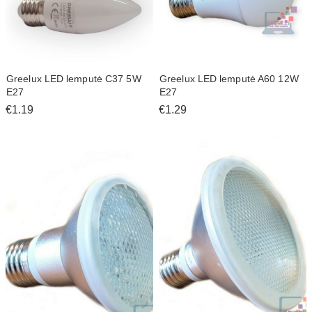
Greelux LED lemputė C37 5W
Greelux LED lemputė A60 12W
E27
E27
€1.19
€1.29