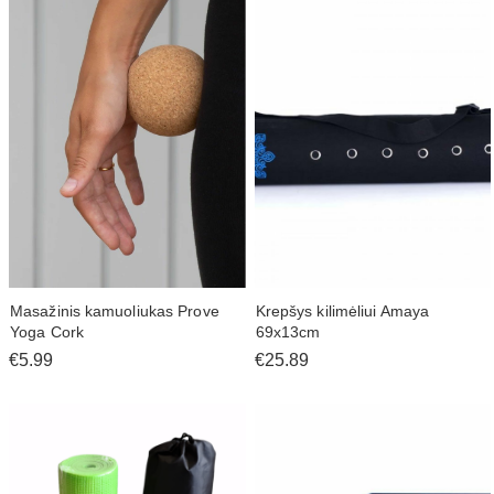
Kitos prekės mokyklai, darželiui
Sporto prekės
Laisvalaikio prekės; maisto prekės
Prekės augintiniams
Prekės automobiliui
Prekės sodui
Apranga ir saugos prekės
Pirštinės
Kitos prekės
Masažinis kamuoliukas Prove
Krepšys kilimėliui Amaya
Yoga Cork
69x13cm
€5.99
€25.89