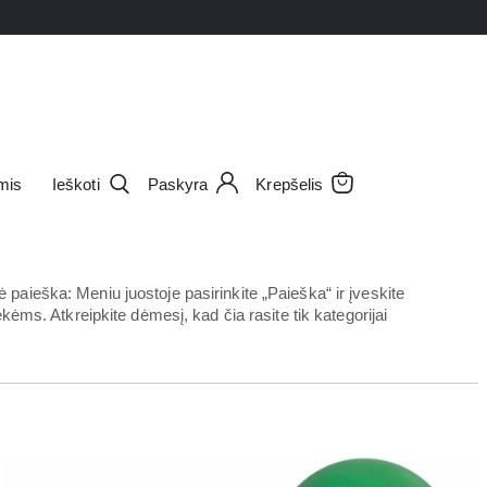
mis
Ieškoti
Paskyra
Krepšelis
aieška: Meniu juostoje pasirinkite „Paieška“ ir įveskite
ėms. Atkreipkite dėmesį, kad čia rasite tik kategorijai