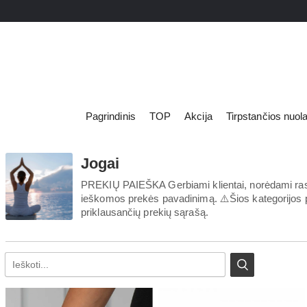
Pagrindinis
TOP
Akcija
Tirpstančios nuol
Jogai
LED lemputė
Apšvietimas
LED prožektor
PREKIŲ PAIEŠKA Gerbiami klientai, norėdami rasti 
Elektros prekės
ieškomos prekės pavadinimą. ⚠️Šios kategorijos pai
LED panelės
Prekės remontui
priklausančių prekių sąrašą.
Spec. paskirt
Švaros prekės
Šviestuvai
Namų apyvokos prekės
Dekoratyvinia
Kvapų kolekcija
Žibintuvėliai 
Asmens higiena
Kanceliarija