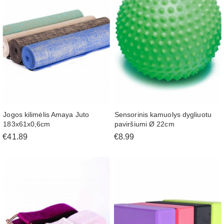
Jogos kilimėlis Amaya Juto
Sensorinis kamuolys dygliuotu
183x61x0,6cm
paviršiumi Ø 22cm
€41.89
€8.99