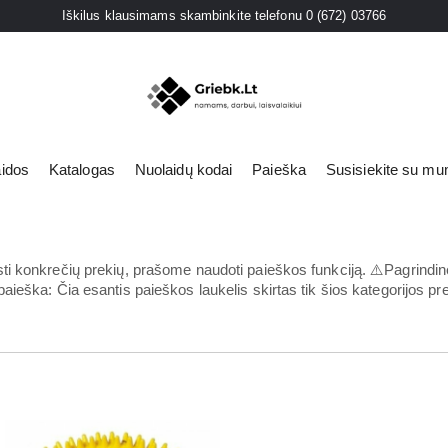
Iškilus klausimams skambinkite telefonu 0 (672) 03766
aidos
Katalogas
Nuolaidų kodai
Paieška
Susisiekite su mu
s
iai
konkrečių prekių, prašome naudoti paieškos funkciją. ⚠️Pagrindinė p
eška: Čia esantis paieškos laukelis skirtas tik šios kategorijos prek
ies lempos
i šviestuvai