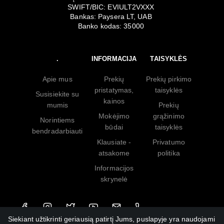
SWIFT/BIC: EVIULT2VXXX
Bankas: Paysera LT, UAB
Banko kodas: 35000
.
INFORMACIJA
TAISYKLĖS
Apie mus
Prekių
Prekių pirkimo
pristatymas,
taisyklės
Susisiekite su
kainos
mumis
Prekių
Mokėjimo
grąžinimo
Norintiems
būdai
taisyklės
bendradarbiauti
Klausiate -
Privatumo
atsakome
politika
Informacijos
skrynelė
Siekiant užtikrinti geriausią patirtį Jums, puslapyje yra naudojami