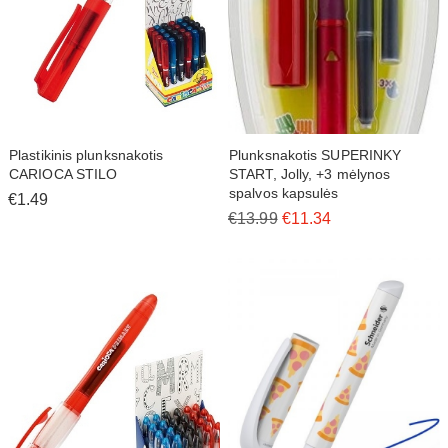
Plastikinis plunksnakotis
Plunksnakotis SUPERINKY
CARIOCA STILO
START, Jolly, +3 mėlynos
spalvos kapsulės
€1.49
€13.99
€11.34