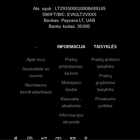
Ats. sąsk.: LT293500010008489145
SWIFT/BIC: EVIULT2VXXX
Bankas: Paysera LT, UAB
Banko kodas: 35000
.
INFORMACIJA
TAISYKLĖS
Apie mus
Prekių
Prekių pirkimo
pristatymas,
taisyklės
Susisiekite su
kainos
mumis
Prekių
Mokėjimo
grąžinimo
Norintiems
būdai
taisyklės
bendradarbiauti
Klausiate -
Privatumo
atsakome
politika
Informacijos
skrynelė