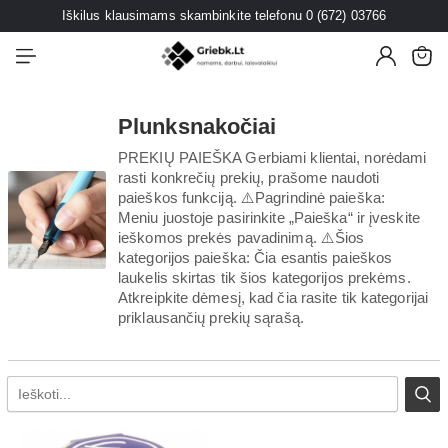
Iškilus klausimams skambinkite telefonu 0 (672) 03766
Plunksnakočiai
PREKIŲ PAIEŠKA Gerbiami klientai, norėdami
rasti konkrečių prekių, prašome naudoti
paieškos funkciją. ⚠️Pagrindinė paieška:
Meniu juostoje pasirinkite „Paieška“ ir įveskite
ieškomos prekės pavadinimą. ⚠️Šios
kategorijos paieška: Čia esantis paieškos
laukelis skirtas tik šios kategorijos prekėms.
Atkreipkite dėmesį, kad čia rasite tik kategorijai
priklausančių prekių sąrašą.