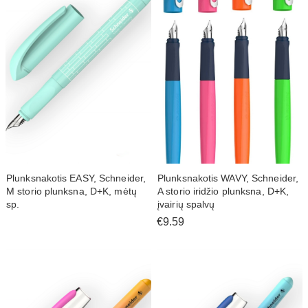
Plunksnakotis EASY, Schneider,
Plunksnakotis WAVY, Schneider,
M storio plunksna, D+K, mėtų
A storio iridžio plunksna, D+K,
sp.
įvairių spalvų
€9.59