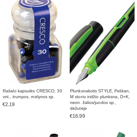
Rašalo kapsulės CRESCO, 30
Plunksnakotis STYLE, Pelikan,
vnt., trumpos, mėlynos sp.
M storio iridžio plunksna, D+K,
neon. žalios/juodos sp.,
€2.19
dėžutėje
€16.99