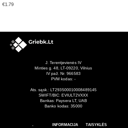
€1.79
J. Terentjevienės IV
Minties g. 48, LT-09220, Vilnius
IV paž. Nr. 966583
PVM kodas: -
Ats. sąsk.: LT293500010008489145
SWIFT/BIC: EVIULT2VXXX
Bankas: Paysera LT, UAB
Banko kodas: 35000
.
INFORMACIJA
TAISYKLĖS