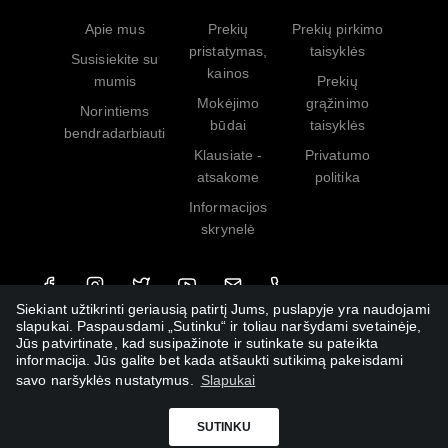
Apie mus
Prekių
Prekių pirkimo
pristatymas,
taisyklės
Susisiekite su
kainos
mumis
Prekių
Mokėjimo
grąžinimo
Norintiems
būdai
taisyklės
bendradarbiauti
Klausiate -
Privatumo
atsakome
politika
Informacijos
skrynelė
Siekiant užtikrinti geriausią patirtį Jums, puslapyje yra naudojami
slapukai. Paspausdami „Sutinku“ ir toliau naršydami svetainėje,
Jūs patvirtinate, kad susipažinote ir sutinkate su pateikta
informacija. Jūs galite bet kada atšaukti sutikimą pakeisdami
savo naršyklės nustatymus.
Slapukai
SUTINKU
© Griebk.Lt Est. 2020