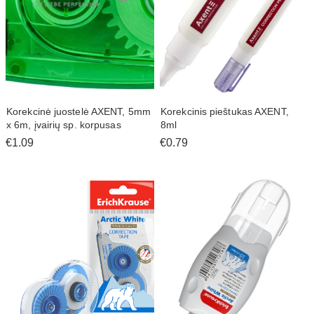
Korekcinė juostelė AXENT, 5mm
Korekcinis pieštukas AXENT,
x 6m, įvairių sp. korpusas
8ml
€1.09
€0.79