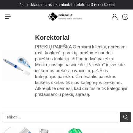
Iškilus klausimams skambinkite telefonu 0 (672) 03766
Korektoriai
PREKIŲ PAIEŠKA Gerbiami klientai, norėdami
rasti konkrečių prekių, prašome naudoti
paieškos funkciją. ⚠️Pagrindinė paieška:
Meniu juostoje pasirinkite „Paieška“ ir įveskite
ieškomos prekės pavadinimą. ⚠️Šios
kategorijos paieška: Čia esantis paieškos
laukelis skirtas tik šios kategorijos prekėms.
Atkreipkite dėmesį, kad čia rasite tik kategorijai
priklausančių prekių sąrašą.