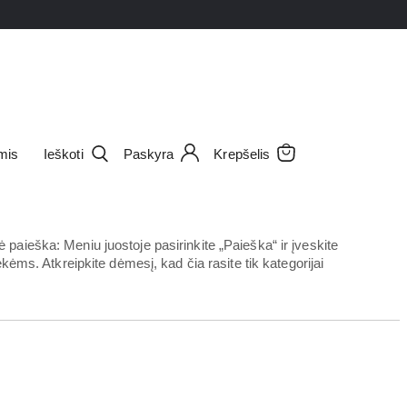
mis
Ieškoti
Paskyra
Krepšelis
aieška: Meniu juostoje pasirinkite „Paieška“ ir įveskite
ėms. Atkreipkite dėmesį, kad čia rasite tik kategorijai