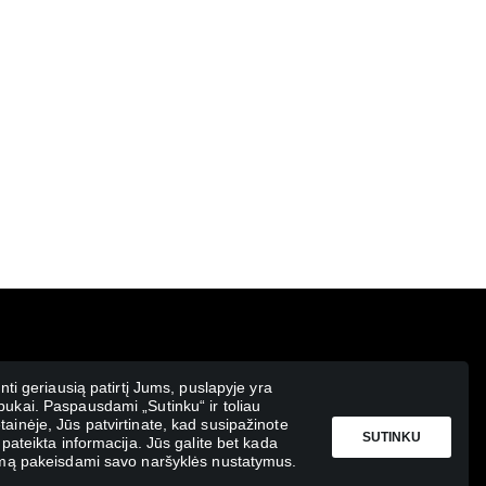
inti geriausią patirtį Jums, puslapyje yra
ukai. Paspausdami „Sutinku“ ir toliau
ainėje, Jūs patvirtinate, kad susipažinote
SUTINKU
 pateikta informacija. Jūs galite bet kada
kimą pakeisdami savo naršyklės nustatymus.