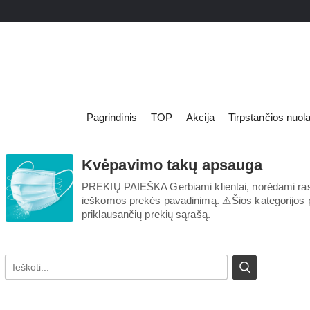
Pagrindinis
TOP
Akcija
Tirpstančios nuol
Kvėpavimo takų apsauga
LED lemputė
Apšvietimas
LED prožektor
PREKIŲ PAIEŠKA Gerbiami klientai, norėdami rasti 
Elektros prekės
ieškomos prekės pavadinimą. ⚠️Šios kategorijos pai
LED panelės
Prekės remontui
priklausančių prekių sąrašą.
Spec. paskirt
Švaros prekės
Šviestuvai
Namų apyvokos prekės
Dekoratyvinia
Kvapų kolekcija
Žibintuvėliai 
Asmens higiena
Kanceliarija