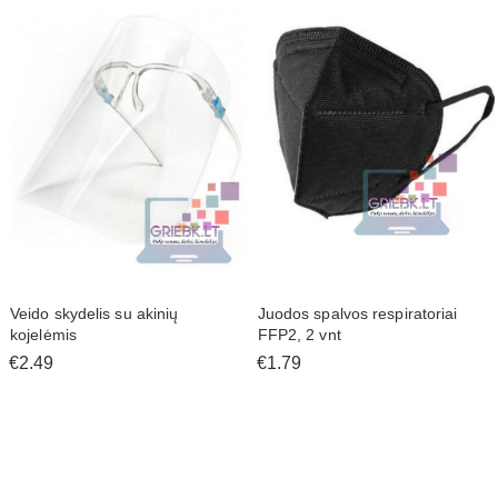
Kitos prekės mokyklai, darželiui
Sporto prekės
Laisvalaikio prekės; maisto prekės
Prekės augintiniams
Prekės automobiliui
Prekės sodui
Apranga ir saugos prekės
Pirštinės
Kitos prekės
Veido skydelis su akinių
Juodos spalvos respiratoriai
kojelėmis
FFP2, 2 vnt
€2.49
€1.79