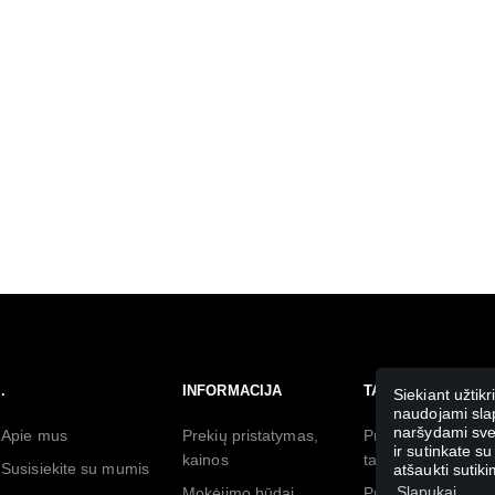
.
INFORMACIJA
TAISYKLĖS
Siekiant užtikr
naudojami slap
naršydami svet
Apie mus
Prekių pristatymas,
Prekių pirkimo
ir sutinkate su
kainos
taisyklės
Susisiekite su mumis
atšaukti suti
Slapukai
Mokėjimo būdai
Prekių grąžinimo