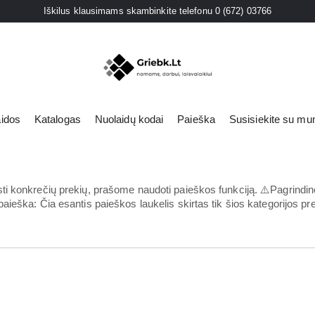
Iškilus klausimams skambinkite telefonu 0 (672) 03766
aidos
Katalogas
Nuolaidų kodai
Paieška
Susisiekite su mu
s
iai
konkrečių prekių, prašome naudoti paieškos funkciją. ⚠️Pagrindinė p
eška: Čia esantis paieškos laukelis skirtas tik šios kategorijos prek
ies lempos
i šviestuvai