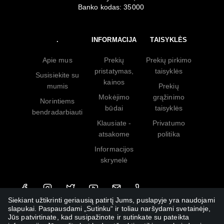
Banko kodas: 35000
.
INFORMACIJA
TAISYKLĖS
Apie mus
Prekių
Prekių pirkimo
pristatymas,
taisyklės
Susisiekite su
kainos
mumis
Prekių
Mokėjimo
grąžinimo
Norintiems
būdai
taisyklės
bendradarbiauti
Klausiate -
Privatumo
atsakome
politika
Informacijos
skrynelė
Siekiant užtikrinti geriausią patirtį Jums, puslapyje yra naudojami
slapukai. Paspausdami „Sutinku“ ir toliau naršydami svetainėje,
Jūs patvirtinate, kad susipažinote ir sutinkate su pateikta