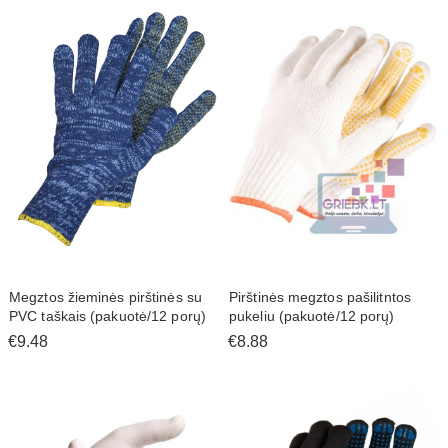
Megztos žieminės pirštinės su
Pirštinės megztos pašilitntos
PVC taškais (pakuotė/12 porų)
pukeliu (pakuotė/12 porų)
€9.48
€8.88