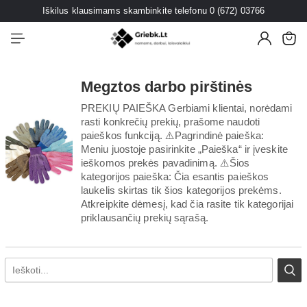
Iškilus klausimams skambinkite telefonu 0 (672) 03766
Megztos darbo pirštinės
PREKIŲ PAIEŠKA Gerbiami klientai, norėdami
rasti konkrečių prekių, prašome naudoti
paieškos funkciją. ⚠️Pagrindinė paieška:
Meniu juostoje pasirinkite „Paieška“ ir įveskite
ieškomos prekės pavadinimą. ⚠️Šios
kategorijos paieška: Čia esantis paieškos
laukelis skirtas tik šios kategorijos prekėms.
Atkreipkite dėmesį, kad čia rasite tik kategorijai
priklausančių prekių sąrašą.