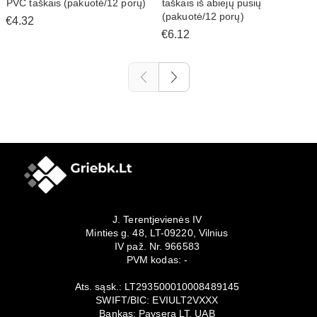
PVC taškais (pakuotė/12 porų)
taškais iš abiejų pusių
(pakuotė/12 porų)
€4.32
€6.12
J. Terentjevienės IV
Minties g. 48, LT-09220, Vilnius
IV paž. Nr. 966583
PVM kodas: -
Ats. sąsk.: LT293500010008489145
SWIFT/BIC: EVIULT2VXXX
Bankas: Paysera LT, UAB