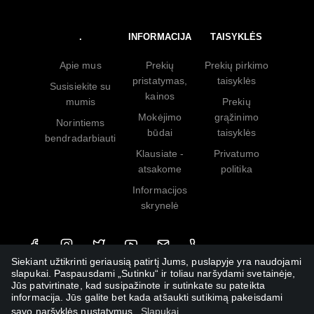
.
INFORMACIJA
TAISYKLĖS
Apie mus
Prekių
Prekių pirkimo
pristatymas,
taisyklės
Susisiekite su
kainos
mumis
Prekių
Mokėjimo
grąžinimo
Norintiems
būdai
taisyklės
bendradarbiauti
Klausiate -
Privatumo
atsakome
politika
Informacijos
skrynelė
Siekiant užtikrinti geriausią patirtį Jums, puslapyje yra naudojami
slapukai. Paspausdami „Sutinku“ ir toliau naršydami svetainėje,
Jūs patvirtinate, kad susipažinote ir sutinkate su pateikta
informacija. Jūs galite bet kada atšaukti sutikimą pakeisdami
savo naršyklės nustatymus.
Slapukai