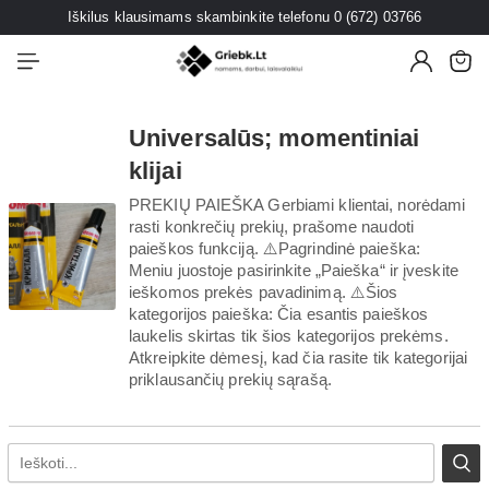
Iškilus klausimams skambinkite telefonu 0 (672) 03766
Universalūs; momentiniai
klijai
PREKIŲ PAIEŠKA Gerbiami klientai, norėdami
rasti konkrečių prekių, prašome naudoti
paieškos funkciją. ⚠️Pagrindinė paieška:
Meniu juostoje pasirinkite „Paieška“ ir įveskite
ieškomos prekės pavadinimą. ⚠️Šios
kategorijos paieška: Čia esantis paieškos
laukelis skirtas tik šios kategorijos prekėms.
Atkreipkite dėmesį, kad čia rasite tik kategorijai
priklausančių prekių sąrašą.