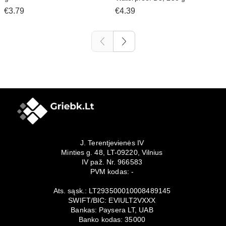
€3.79
€4.39
J. Terentjevienės IV
Minties g. 48, LT-09220, Vilnius
IV paž. Nr. 966583
PVM kodas: -
Ats. sąsk.: LT293500010008489145
SWIFT/BIC: EVIULT2VXXX
Bankas: Paysera LT, UAB
Banko kodas: 35000