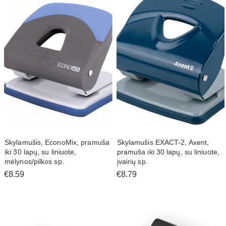
Kitos prekės mokyklai, darželiui
Sporto prekės
Laisvalaikio prekės; maisto prekės
Prekės augintiniams
Prekės automobiliui
Prekės sodui
Apranga ir saugos prekės
Pirštinės
Kitos prekės
Skylamušis, EconoMix, pramuša
Skylamušis EXACT-2, Axent,
iki 30 lapų, su liniuote,
pramuša iki 30 lapų, su liniuote,
mėlynos/pilkos sp.
įvairių sp.
€8.59
€8.79