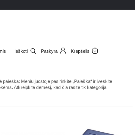
mis
Ieškoti
Paskyra
Krepšelis
aieška: Meniu juostoje pasirinkite „Paieška“ ir įveskite
ėms. Atkreipkite dėmesį, kad čia rasite tik kategorijai