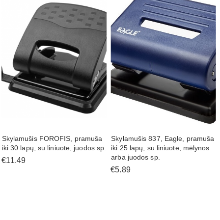
Skylamušis FOROFIS, pramuša
Skylamušis 837, Eagle, pramuša
iki 30 lapų, su liniuote, juodos sp.
iki 25 lapų, su liniuote, mėlynos
arba juodos sp.
€11.49
€5.89