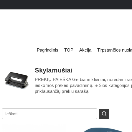
Pagrindinis
TOP
Akcija
Tirpstančios nuol
Skylamušiai
LED lemputė
Apšvietimas
LED prožektor
PREKIŲ PAIEŠKA Gerbiami klientai, norėdami rasti 
Elektros prekės
ieškomos prekės pavadinimą. ⚠️Šios kategorijos pai
LED panelės
Prekės remontui
priklausančių prekių sąrašą.
Spec. paskirt
Švaros prekės
Šviestuvai
Namų apyvokos prekės
Dekoratyvinia
Kvapų kolekcija
Žibintuvėliai 
Asmens higiena
Kanceliarija