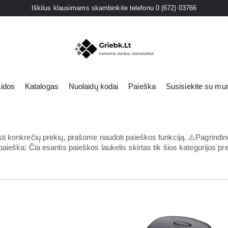
Iškilus klausimams skambinkite telefonu 0 (672) 03766
aidos
Katalogas
Nuolaidų kodai
Paieška
Susisiekite su mu
s
iai
konkrečių prekių, prašome naudoti paieškos funkciją. ⚠️Pagrindinė p
eška: Čia esantis paieškos laukelis skirtas tik šios kategorijos prek
ies lempos
i šviestuvai